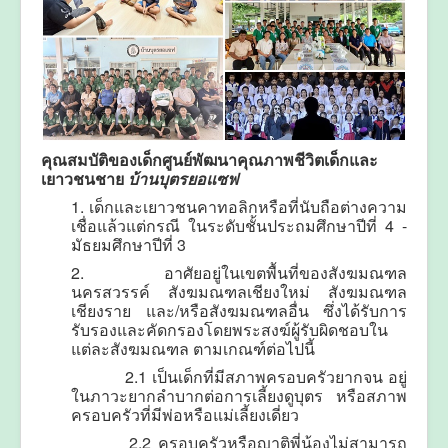
คุณสมบัติของเด็กศูนย์พัฒนาคุณภาพชีวิตเด็กและ
เยาวชนชาย
บ้านบุตรยอแซฟ
1. เด็กและเยาวชนคาทอลิกหรือที่นับถือต่างความ
เชื่อแล้วแต่กรณี ในระดับชั้นประถมศึกษาปีที่ 4 -
มัธยมศึกษาปีที่ 3
2. อาศัยอยู่ในเขตพื้นที่ของสังฆมณฑล
นครสวรรค์ สังฆมณฑลเชียงใหม่ สังฆมณฑล
เชียงราย และ/หรือสังฆมณฑลอื่น ซึ่งได้รับการ
รับรองและคัดกรองโดยพระสงฆ์ผู้รับผิดชอบใน
แต่ละสังฆมณฑล ตามเกณฑ์ต่อไปนี้
2.1 เป็นเด็กที่มีสภาพครอบครัวยากจน อยู่
ในภาวะยากลำบากต่อการเลี้ยงดูบุตร หรือสภาพ
ครอบครัวที่มีพ่อหรือแม่เลี้ยงเดี่ยว
2.2 ครอบครัวหรือญาติพี่น้องไม่สามารถ