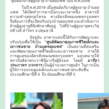
“ศูนย์อภิบาลผู้สูงอายุ บ้านยอแซฟ”
เมื่อ ค.ศ.2008
ในปี ค.ศ.2019 เมื่อ
ศูนย์อภิบาลผู้สูงอายุ บ้านยอ
แซฟ
ได้เปิดทำการมาเป็นระยะเวลาหนึ่ง อาคารมี
ความชำรุดทรุดโทรม ทางอัครสังฆมณฑลกรุงเทพฯ
จึงต้องการที่จะปิดปรับปรุงบ้านยอแซฟ และดำเนินการ
ย้ายผู้สูงอายุที่ยังพักอาศัยอยู่ ไปที่บ้านผู้สูงอายุพระวิสุ
ทธิวงส์ ลำไทร จ.ปทุมธานี
ปัจจุบัน อาคารแห่งนี้ได้รับการพัฒนาและ
ปรับปรุงเพื่อใช้เป็น
“ศูนย์พัฒนาคุณภาพชีวิตเด็กและ
เยาวชนชาย
บ้านบุตรยอแซฟ
”
เป็น
สถานที่ส่งเสริม
และพัฒนาคุณภาพชีวิตเด็กและเยาวชนชาย ภายใต้
การดูแลของอัครสังฆมณฑลกรุงเทพฯ มอบหมายให้
สถาบันธิดาพระราชินีมาเรียผู้นิรมล โดยมี
มารีอา
ประภาพร บวกหาร
เป็นผู้อำนวยการศูนย์ฯ ในการเป็น
ผู้ให้การอบรมดูแลเด็กและเยาวชนชายระดับชั้น
ประถมศึกษาปีที่ 4 ถึง มัธยมศึกษาปีที่ 3