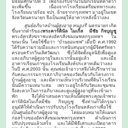
มัธยมศึกษาปีที่ 3 เพื่อรองรับจำนวนนักเรียนที่คาดว่า
จะเพิ่มขึ้น เนื่องจากโรงเรียนเตรียมทหารและ
โรงเรียนนายร้อย จปร. ย้ายจากกรุงเทพฯ มาอยู่ในเขต
จังหวัดนครนายก จึงเป็นเหตุให้อาคารหลังนี้ว่างลง
ศูนย์อภิบาลบ้านผู้สูงอายุ หนองรี นครนายก
เกิด
ขึ้นจากดำริของ
พระคาร์ดินัล ไมเกิ้ล มีชัย กิจบุญชู
พระอัครสังฆราชแห่งอัครสังฆมณฑลกรุงเทพฯ ใน
ขณะนั้น โดยใช้ชื่อว่า
“บ้านยอแซฟ”
เมื่อปี ค.ศ.1992
ได้รับความร่วมมือและการสนับสนุนจากผู้มีจิตศรัทธา
ครอบครัวกวินเลิศวัฒนา ซึ่งได้จัดตั้งมูลนิธิเพื่อดูแล
และอภิบาลผู้สูงอายุในละแวกนั้นอยู่แล้ว และเมื่อ
อาคารเรียนเก่าของโรงเรียนสิงห์ประสาทเดิมว่างลง
ในปี ค.ศ.2003 นั้น คุณพ่อเจ้าอาวาสจึงได้ปรึกษาร่วม
กับคณะกรรมการสภาภิบาลของวัดเกี่ยวกับโครงการ
บ้านผู้สูงอายุ และมีความเห็นว่าบริเวณที่ดินโรงเรียน
นั้นมีความเหมาะสม เพราะอยู่ใกล้กับวัดและชุมชน
จึงสะดวกในการอภิบาลและดูแลผู้สูงอายุที่จะเข้ามา
พัก จึงได้นำเสนอความเห็นนี้ต่อพระคุณเจ้าพระ
คาร์ดินัลไมเกิ้ลมีชัย กิจบุญชู ซึ่งท่านก็ได้กรุณา
อนุมัติให้ดำเนินการปรับปรุงโรงเรียนหลังเก่าเพื่อใช้
เป็นศูนย์อภิบาลผู้สูงอายุ โดยมอบหมายให้แผนก
ก่อสร้างของอัครสังฆมณฑลกรุงเทพฯ ดำเนินการ
ปรับปรุงจนแล้วเสร็จ และได้มีพิธีเสกและเปิดอาคาร